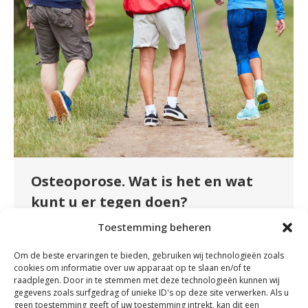
Osteoporose. Wat is het en wat
kunt u er tegen doen?
Uncategorized
By
fydeevitae
maart 8, 2023
Toestemming beheren
Wanneer de botten meer dan gemiddeld
Om de beste ervaringen te bieden, gebruiken wij technologieën zoals
verzwakt zijn spreken we van osteoporose. Dit
cookies om informatie over uw apparaat op te slaan en/of te
komt vooral voor bij mensen boven de 50 jaar
raadplegen. Door in te stemmen met deze technologieën kunnen wij
gegevens zoals surfgedrag of unieke ID's op deze site verwerken. Als u
en het komt meer voor bij vrouwen dan bij
geen toestemming geeft of uw toestemming intrekt, kan dit een