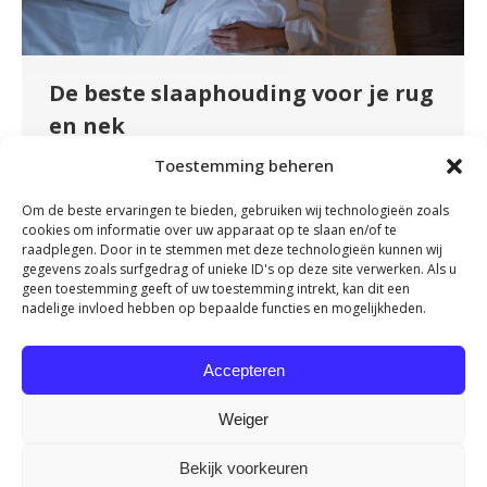
De beste slaaphouding voor je rug
en nek
Nieuws
By
admin
november 16, 2023
Toestemming beheren
Nu veel mensen zo veel mogelijk vanuit huis
Om de beste ervaringen te bieden, gebruiken wij technologieën zoals
werken, wordt er veel aandacht besteed aan de
cookies om informatie over uw apparaat op te slaan en/of te
juiste werkhouding. Maar sta jij er wel eens bij
raadplegen. Door in te stemmen met deze technologieën kunnen wij
gegevens zoals surfgedrag of unieke ID's op deze site verwerken. Als u
stil dat je gemiddeld ongeveer net zo lang
geen toestemming geeft of uw toestemming intrekt, kan dit een
achter je bureau zit als dat je in je bed ligt? Tijd
nadelige invloed hebben op bepaalde functies en mogelijkheden.
om eens stil te staan bij je slaaphouding. Want
een…
Accepteren
Weiger
Bekijk voorkeuren