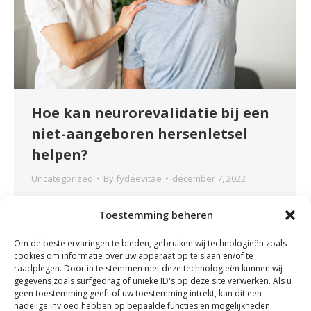
Hoe kan neurorevalidatie bij een
niet-aangeboren hersenletsel
helpen?
Uncategorized
By
fydeevitae
december 7, 2022
Naarmate we ouder worden, wordt de kans op
Toestemming beheren
een niet-aangeboren hersenletsel (NAH)
groter. Volgens De Hersenstichting zal er tot
Om de beste ervaringen te bieden, gebruiken wij technologieën zoals
2040 een enorme stijging zijn van
cookies om informatie over uw apparaat op te slaan en/of te
Nederlanders met een hersenaandoening. De
raadplegen. Door in te stemmen met deze technologieën kunnen wij
gegevens zoals surfgedrag of unieke ID's op deze site verwerken. Als u
gevolgen van deze aandoening zijn ingrijpend
geen toestemming geeft of uw toestemming intrekt, kan dit een
en kunnen het dagelijks leven behoorlijk in de
nadelige invloed hebben op bepaalde functies en mogelijkheden.