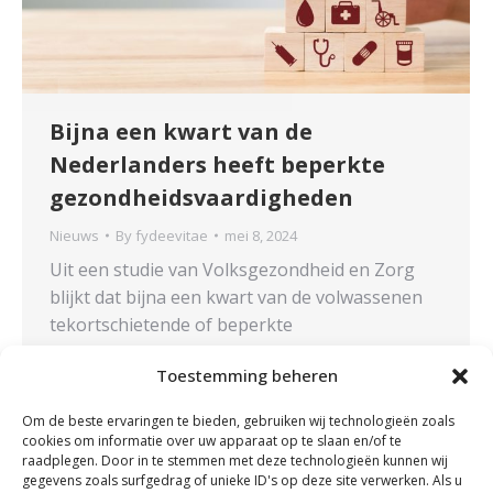
Bijna een kwart van de
Nederlanders heeft beperkte
gezondheidsvaardigheden
Nieuws
By
fydeevitae
mei 8, 2024
Uit een studie van Volksgezondheid en Zorg
blijkt dat bijna een kwart van de volwassenen
tekortschietende of beperkte
gezondheidsvaardigheden heeft. Deze
Toestemming beheren
tekortkomingen hebben vaak nadelige effecten
op de gezondheid. Opmerkelijk is dat
Om de beste ervaringen te bieden, gebruiken wij technologieën zoals
laagopgeleide individuen vaker
cookies om informatie over uw apparaat op te slaan en/of te
tekortschietende of beperkte
raadplegen. Door in te stemmen met deze technologieën kunnen wij
gegevens zoals surfgedrag of unieke ID's op deze site verwerken. Als u
gezondheidsvaardigheden hebben in