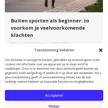
Buiten sporten als beginner: zo
voorkom je veelvoorkomende
klachten
Nieuws
By
fydeevitae
april 22, 2025
Toestemming beheren
Buiten sporten is heerlijk. Je bent in beweging,
ademt frisse lucht in en je lichaam maakt
Om de beste ervaringen te bieden, gebruiken wij technologieën zoals
endorfines aan – het gelukshormoon. Of je nu
cookies om informatie over uw apparaat op te slaan en/of te
begint met hardlopen, wandelen of
raadplegen. Door in te stemmen met deze technologieën kunnen wij
gegevens zoals surfgedrag of unieke ID's op deze site verwerken. Als u
bootcampen in het park: de buitenlucht geeft je
geen toestemming geeft of uw toestemming intrekt, kan dit een
energie. Maar als je net begint met buiten
nadelige invloed hebben op bepaalde functies en mogelijkheden.
sporten, is het belangrijk om goed op je
lichaam te…
Accepteren
Weiger