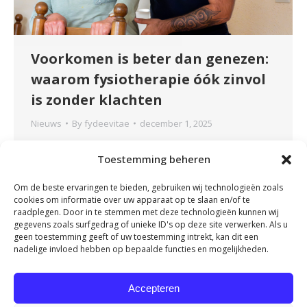
Voorkomen is beter dan genezen:
waarom fysiotherapie óók zinvol
is zonder klachten
Nieuws
By
fydeevitae
december 1, 2025
Veel mensen denken pas aan fysiotherapie
Toestemming beheren
zodra er klachten ontstaan: pijn, stijfheid of
een blessure. Maar wist je dat fysiotherapie
Om de beste ervaringen te bieden, gebruiken wij technologieën zoals
juist ook waardevol is voordat er klachten
cookies om informatie over uw apparaat op te slaan en/of te
optreden? Preventieve fysiotherapie richt zich
raadplegen. Door in te stemmen met deze technologieën kunnen wij
gegevens zoals surfgedrag of unieke ID's op deze site verwerken. Als u
op het voorkomen van overbelasting,
geen toestemming geeft of uw toestemming intrekt, kan dit een
blessures en langdurige pijn. Door het lichaam
nadelige invloed hebben op bepaalde functies en mogelijkheden.
in balans te houden en risico’s vroegtijdig te
signaleren, blijf je…
Accepteren